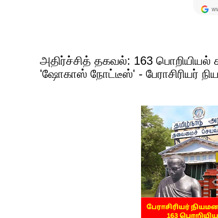
அதிர்ச்சித் தகவல்: 163 பொறியியல
'ஷோகாஸ் நோட்டீஸ்' - பேராசிரியர் ந