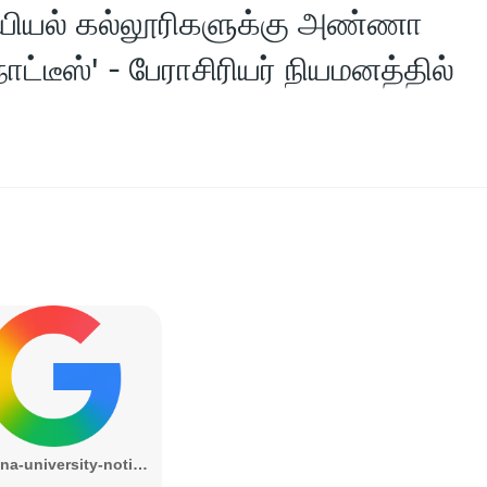
றியியல் கல்லூரிகளுக்கு அண்ணா
டீஸ்' - பேராசிரியர் நியமனத்தில்