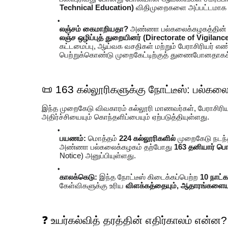
Technical Education)
விதிமுறைகளை அப்பட்டமாக மீ
லஞ்சம் கைமாறியதா?
அண்ணா பல்கலைக்கழகத்தின் அங
லஞ்ச ஒழிப்புத் துறையினர் (Directorate of Vigilan
கட்டமைப்பு, ஆய்வக வசதிகள் மற்றும் பேராசிரியர்
பெற்றுக்கொண்டு முறைகேட்டிற்குத் துணைபோனதாகக் க
📜 163 கல்லூரிகளுக்கு நோட்டீஸ்: பல்கல
இந்த முறைகேடு விவகாரம் கல்லூரி மாணவர்கள், பேராசிரியர்
அதிர்ச்சியையும் கொந்தளிப்பையும் ஏற்படுத்தியுள்ளது.
பயணம்:
மொத்தம்
224 கல்லூரிகளில்
முறைகேடு நடந்த
அண்ணா பல்கலைக்கழகம் தற்போது
163 தனியார் பொ
Notice) அனுப்பியுள்ளது.
காலக்கெடு:
இந்த நோட்டீஸ் கிடைக்கப்பெற்ற
10 நாட்க
கேள்விகளுக்கு உரிய
விளக்கத்தையும், ஆதாரங்களையு
❓ உயர்கல்வித் தரத்தின் எதிர்காலம் என்ன?