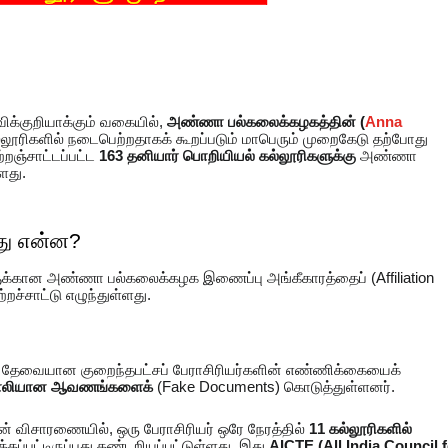
ிக்குறியாக்கும் வகையில்,
அண்ணா பல்கலைக்கழகத்தின் (
Anna
லூரிகளில் நடைபெற்றதாகக் கூறப்படும் மாபெரும் முறைகேடு தற்போது
்றஞ்சாட்டப்பட்ட
163 தனியார் பொறியியல் கல்லூரிகளுக்கு
அண்ணா
ளது.
து என்ன?
்கான அண்ணா பல்கலைக்கழக இணைப்பு அங்கீகாரத்தைப் (Affiliation
றச்சாட்டு எழுந்துள்ளது.
் தேவையான குறைந்தபட்சப் பேராசிரியர்களின் எண்ணிக்கையைக்
லியான ஆவணங்களைக்
(Fake Documents) கொடுத்துள்ளனர்.
ன் விசாரணையில், ஒரு பேராசிரியர் ஒரே நேரத்தில்
11 கல்லூரிகளில்
ப்பட்டிருப்பது கண்டறியப்பட்டுள்ளது. இது
AICTE (All India Council 