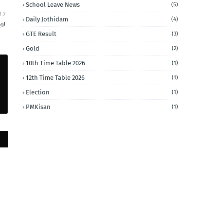
School Leave News
(5)
R
Daily Jothidam
(4)
ை!
GTE Result
(3)
Gold
(2)
10th Time Table 2026
(1)
12th Time Table 2026
(1)
Election
(1)
PMKisan
(1)