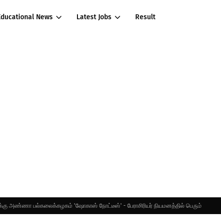
Educational News
Latest Jobs
Result
ுக்கு அண்ணா பல்கலைக்கழகம் 'ஷோகாஸ் நோட்டீஸ்' - பேராசிரியர் நியமனத்தில் பெரும்