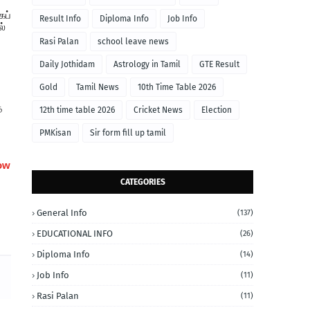
கப்
Result Info
Diploma Info
Job Info
ல்
Rasi Palan
school leave news
Daily Jothidam
Astrology in Tamil
GTE Result
Gold
Tamil News
10th Time Table 2026
்
12th time table 2026
Cricket News
Election
PMKisan
Sir form fill up tamil
how
CATEGORIES
General Info
(137)
EDUCATIONAL INFO
(26)
Diploma Info
(14)
Job Info
(11)
Rasi Palan
(11)