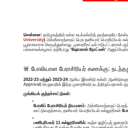
சென்னை:
தமிழகத்தில் உள்ள உயர்கல்வித் தரத்தையே கேள்வ
University
)
அங்கீகாரத்தைப் பெற தனியார் பொறியியல் கல்
பூதாகரமாக வெடித்துள்ளது. முறைகேட்டில் ஈடுபட்டதாகக் குற
பல்கலைக்கழகம் தற்போது
'ஷோகாஸ் நோட்டீஸ்'
அனுப்பியுள்
🚨 போலியான பேராசிரியர் கணக்கு: நடந்த
2022-23 மற்றும் 2023-24
ஆகிய இரண்டு கல்வி ஆண்டுகளுக
Approval) பெறுவதில் இந்த முறைகேடு நடந்திருப்பதாகக் குற்
முக்கியக் குற்றச்சாட்டுகள்:
போலிப் பேராசிரியர் நியமனம்:
அங்கீகாரத்தைப் பெறத
காட்டுவதற்காக, தனியார் பொறியியல் கல்லூரிகள்
போ
பணிபுரிபவர் 11 கல்லூரிகளில்:
லஞ்ச ஒழிப்புத் துறையி
பணிபுரிவது போன்று போலியான ஆவணங்கள் சமர்ப்பிக்க