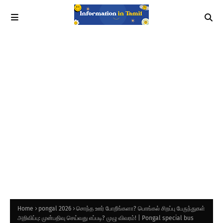
Home
pongal 2026
சொந்த ஊர் போறீங்களா? பொங்கல் சிறப்பு பேருந்துகள்
அறிவிப்பு: முன்பதிவு செய்வது எப்படி? முழு விவரம்! | Pongal special bus