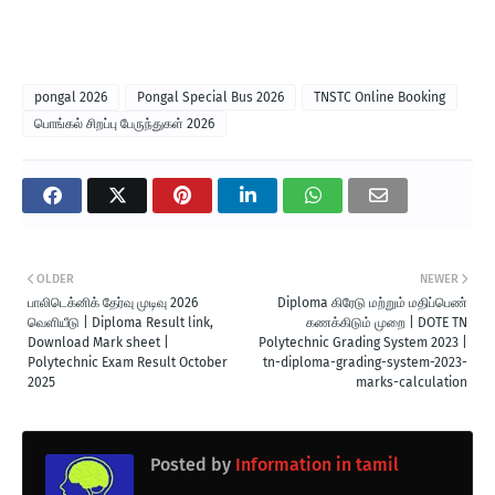
பொங்கல் திருவிழா 2026: 22,797 சிறப்பு
pongal 2026
Pongal Special Bus 2026
TNSTC Online Booking
பேருந்துகள் இயக்கம் - தமிழக அரசு
பொங்கல் சிறப்பு பேருந்துகள் 2026
அதிரடி அறிவிப்பு!
தமிழர் திருநாளாம் தைப்பொங்கல் பண்டிகையை முன்னிட்டு,
பொதுமக்கள் தங்கள் சொந்த ஊர்களுக்குச் சிரமமின்றிச் சென்று
வர தமிழக போக்குவரத்துத் துறை பிரம்மாண்ட ஏற்பாடுகளைச்
செய்துள்ளது. இதற்காக மாநிலம் முழுவதும் மொத்தம்
22,797
OLDER
NEWER
பாலிடெக்னிக் தேர்வு முடிவு 2026
Diploma கிரேடு மற்றும் மதிப்பெண்
சிறப்பு பேருந்துகள்
இயக்கப்பட உள்ளன.
வெளியீடு | Diploma Result link,
கணக்கிடும் முறை | DOTE TN
Download Mark sheet |
Polytechnic Grading System 2023 |
11 இடங்களில் முன்பதிவு மையங்கள்
Polytechnic Exam Result October
tn-diploma-grading-system-2023-
2025
marks-calculation
பயணிகளின் வசதிக்காகச் சிறப்பு முன்பதிவு மையங்கள்
திறக்கப்பட்டுள்ளன. குறிப்பாகச் சென்னையில் போக்குவரத்து
Posted by
Information in tamil
நெரிசலைக் குறைக்கவும், பயணிகள் எளிதாகத் டிக்கெட் முன்பதிவு
செய்யவும்
11 இடங்களில் முன்பதிவு மையங்கள்