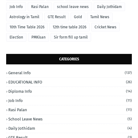
Job Info
Rasi Palan
school leave news
Daily Jothidam
Astrology in Tamil
GTE Result
Gold
Tamil News
10th Time Table 2026
12th time table 2026
Cricket News
Election
PMKisan
Sir form fill up tamil
CATEGORIES
General Info
(137)
EDUCATIONAL INFO
(26)
Diploma Info
(14)
Job Info
(11)
Rasi Palan
(11)
School Leave News
(5)
Daily Jothidam
(4)
GTE Result
(3)