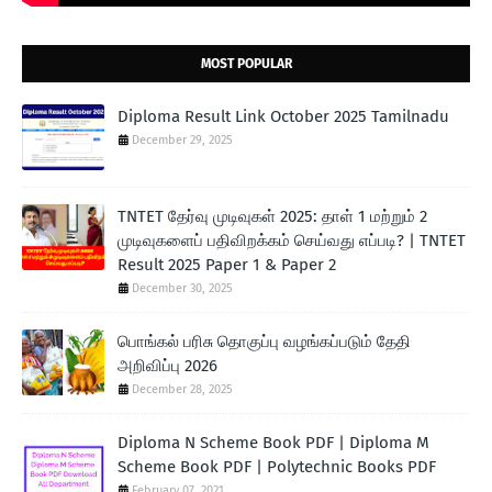
உங்களுக்குத் தெரியுமா?
கிளாம்பாக்கம் பேருந்து முனையத்தில்
கூடுதல் பணியாளர்கள் நியமிக்கப்பட்டு, பயணிகளுக்கு வழிகாட்ட
MOST POPULAR
சிறப்பு உதவி மையங்களும் அமைக்கப்பட்டுள்ளன.
Diploma Result Link October 2025 Tamilnadu
இதைப் போன்ற மேலும் பயனுள்ள தகவல்களுக்கு எமது
December 29, 2025
வலைப்பக்கத்தைப் பின்தொடருங்கள்!
TNTET தேர்வு முடிவுகள் 2025: தாள் 1 மற்றும் 2
முடிவுகளைப் பதிவிறக்கம் செய்வது எப்படி? | TNTET
Result 2025 Paper 1 & Paper 2
December 30, 2025
பொங்கல் பரிசு தொகுப்பு வழங்கப்படும் தேதி
அறிவிப்பு 2026
December 28, 2025
Diploma N Scheme Book PDF | Diploma M
Scheme Book PDF | Polytechnic Books PDF
February 07, 2021