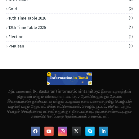
Gold
(2)
10th Time Table 2026
(1)
12th Time Table 2026
(1)
Election
(1)
PMKisan
(1)
ஆர். பாஸ்கரன் (R. Baskaran) informationintamil.xyz இணையதளத்தின்
நிறுவனர் மற்றும் உரிமையாளர். கடந்த 5 ஆண்டுகளுக்கும் மேலாக
இணையத்தில் துல்லியமான மற்றும் பயனுள்ள தகவல்களைத் தமிழ் மொழியில்
வழங்கி வரும் அனுபவம் மிக்க கட்டுரையாளர். தொழில்நுட்பம், சினிமா மற்றும்
பொதுச் செய்திகளை வாசகர்களுக்கு எளிமையாகவும் நம்பகத்தன்மையுடனும்
கொண்டு சேர்ப்பதை நோக்கமாகக் கொண்டவர்.