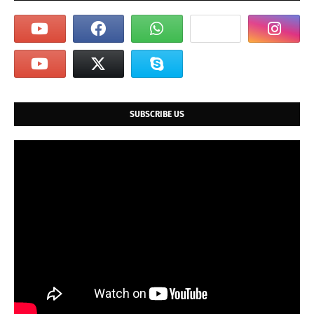
மொபைல் ஆப்:
TNSTC Official App
மூலமாகவும் எளிதாகப்
பதிவு செய்யலாம்.
வாட்ஸ்அப் வசதி:
பயணிகள் தகவல்களைப் பெறவும்,
SUBSCRIBE US
உதவிகளுக்கும்
9444018898
என்ற வாட்ஸ்அப் எண்ணைத்
தொடர்பு கொள்ளலாம்.
பயணிகளுக்கு வேண்டுகோள்
பொங்கல் விடுமுறை முடிந்து மீண்டும் சென்னை மற்றும் இதர
நகரங்களுக்குத் திரும்புவதற்கும் இதே போன்ற சிறப்பு ஏற்பாடுகள்
செய்யப்பட்டுள்ளன. கூட்ட நெரிசலைத் தவிர்க்கவும், பாதுகாப்பான
பயணத்தை உறுதி செய்யவும் பொதுமக்கள் இந்த முன்பதிவு
வசதியைப் பயன்படுத்திக் கொள்ளுமாறு போக்குவரத்துத் துறை
கேட்டுக்கொண்டுள்ளது.