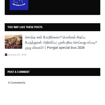
அமைக்கப்பட்டுள்ளன:
கிளாம்பாக்கம் (KCBT):
10 முன்பதிவு மையங்கள்.
YOU MAY LIKE THESE POSTS
சொந்த ஊர் போறீங்களா? பொங்கல் சிறப்பு
பேருந்துகள் அறிவிப்பு: முன்பதிவு செய்வது எப்படி?
கோயம்பேடு (CMBT):
1 முன்பதிவு மையம்.
முழு விவரம்! | Pongal special bus 2026
பேருந்துகள் இயக்கப்படும் விவரம்
January 06, 2026
ஜனவரி மாதம் தொடக்கத்திலேயே மக்கள் ஊர் திரும்பத்
திட்டமிடுவார்கள் என்பதால், வரும்
POST A COMMENT
ஜனவரி 9 முதல் ஜனவரி 14,
2026 வரை
இந்தச் சிறப்புப் பேருந்துகள் இயக்கப்படும் என
0 Comments
அறிவிக்கப்பட்டுள்ளது.
வழக்கமான பேருந்துகள்:
நாள்தோறும் இயக்கப்படும்