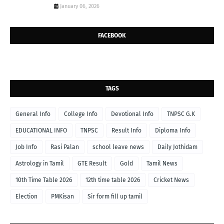
January 06, 2026
FACEBOOK
TAGS
General Info
College Info
Devotional Info
TNPSC G.K
EDUCATIONAL INFO
TNPSC
Result Info
Diploma Info
Job Info
Rasi Palan
school leave news
Daily Jothidam
Astrology in Tamil
GTE Result
Gold
Tamil News
10th Time Table 2026
12th time table 2026
Cricket News
Election
PMKisan
Sir form fill up tamil