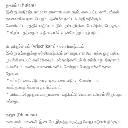
துலாம் (Thulam)
இன்று அதிர்ஷ்டகரமான நாளாக அமையும். தடைபட்ட காரியங்கள்
தானாகவே நடைபெறும். ஆன்மீக நாட்டம் அதிகரிக்கும்.
வெளிவட்டாரத்தில் மதிப்பு கூடும். தம்பதியிடையே அன்பு பெருகும்.
* சிறப்பு: தந்தை உடல்நிலையில் முன்னேற்றம் ஏற்படும்.
⚠️ விருச்சிகம் (Vrischikam) - சந்திராஷ்டமம்
இன்று உங்களுக்கு சந்திராஷ்டமம் உள்ளது. எனவே, எந்த ஒரு புதிய
முயற்சியையும் தவிர்க்கவும். மற்றவர்களிடம் பேசும்போது நிதானம்
அவசியம். வண்டி வாகனங்களில் செல்லும் போது எச்சரிக்கை
தேவை.
* எச்சரிக்கை: அவசர முடிவுகளை எடுக்க வேண்டாம்.
வாக்குவாதங்களை தவிர்க்கவும்.
* பரிகாரம்: முருகப்பெருமானை வழிபட்டு மௌன விரதம் இருப்பது
நல்லது.
தனுசு (Dhanusu)
கணவன்-மனைவி இடையே இருந்த கருத்து வேறுபாடுகள் நீங்கும்.