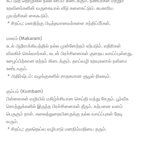
கூட்டுத் தொழிலில் நல்ல லாபம் கிடைக்கும். நண்பர்கள் மற்றும்
உறவினர்களின் வருகையால் வீடு களைகட்டும். சுபகாரிய
முயற்சிகள் கைகூடும்.
* சிறப்பு: மனதிற்கு பிடித்தமானவர்களை சந்திப்பீர்கள்.
மகரம் (Makaram)
உடல் ஆரோக்கியத்தில் நல்ல முன்னேற்றம் ஏற்படும். எதிரிகள்
விலகிச் செல்வார்கள். கடன் பிரச்சினைகள் குறைய வாய்ப்புள்ளது.
உழைப்பிற்கான ஏற்றம் கிடைக்கும். தாய்வழி உறவுகளால் நன்மை
உண்டாகும்.
* அதிர்ஷ்டம்: வழக்குகளில் சாதகமான சூழல் நிலவும்.
கும்பம் (Kumbam)
பிள்ளைகள் வழியில் மகிழ்ச்சியான செய்தி வந்து சேரும். பூர்வீக
சொத்துக்களில் இருந்த பிரச்சினைகள் தீரும். கற்பனை வளம்
பெருகும் நாள். கலைத்துறையினருக்கு நல்ல வாய்ப்புகள் தேடி
வரும்.
* சிறப்பு: குலதெய்வ வழிபாடு மனநிம்மதியை தரும்.